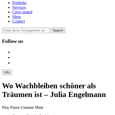
Portfolio
Services
Crew united
Shop
Contact
Follow us
user
instagram
mail
Info
Wo Wachbleiben schöner als
Träumen ist – Julia Engelmann
Play
Pause
Unmute
Mute