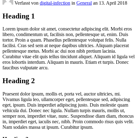
Verfasst von
digital-infection
in
General
an
13. April 2018
Heading 1
Lorem ipsum dolor sit amet, consectetur adipiscing elit. Morbi eros
libero, condimentum ut, facilisis non, pellentesque ut, enim. Duis
tortor. Proin a quam. Phasellus pellentesque volutpat felis. Nulla
facilisi. Cras sed sem at neque dapibus ultricies. Aliquam placerat
pellentesque metus. Morbi ac dui non nibh pretium lacinia.
Curabitur vitae elit quis tellus tincidunt aliquet. Aliquam id ligula vel
eros lobortis interdum. Aliquam in mauris. Etiam et turpis. Donec
faucibus vulputate arcu.
Heading 2
Praesent dolor ipsum, mollis et, porta vel, auctor ultricies, mi.
Vivamus ligula leo, ullamcorper eget, pellentesque sed, adipiscing
eget, ipsum. Duis imperdiet adipiscing justo. Duis molestie quam
vehicula dui. Donec nec ligula. Nullam turpis mauris, mollis ut,
semper non, imperdiet vitae, nunc. Suspendisse diam diam, rhoncus
in, imperdiet eget, iaculis nec, nibh. Proin commodo risus quis velit.
Nam sodales massa ut ipsum. Curabitur ipsum.