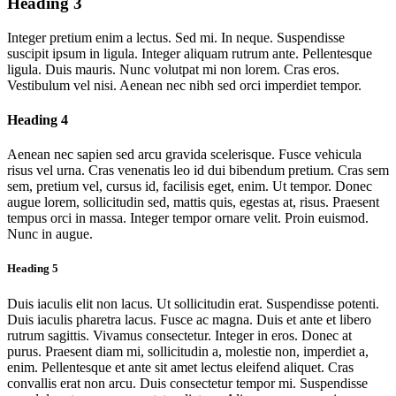
Heading 3
Integer pretium enim a lectus. Sed mi. In neque. Suspendisse
suscipit ipsum in ligula. Integer aliquam rutrum ante. Pellentesque
ligula. Duis mauris. Nunc volutpat mi non lorem. Cras eros.
Vestibulum vel nisi. Aenean nec nibh sed orci imperdiet tempor.
Heading 4
Aenean nec sapien sed arcu gravida scelerisque. Fusce vehicula
risus vel urna. Cras venenatis leo id dui bibendum pretium. Cras sem
sem, pretium vel, cursus id, facilisis eget, enim. Ut tempor. Donec
augue lorem, sollicitudin sed, mattis quis, egestas at, risus. Praesent
tempus orci in massa. Integer tempor ornare velit. Proin euismod.
Nunc in augue.
Heading 5
Duis iaculis elit non lacus. Ut sollicitudin erat. Suspendisse potenti.
Duis iaculis pharetra lacus. Fusce ac magna. Duis et ante et libero
rutrum sagittis. Vivamus consectetur. Integer in eros. Donec at
purus. Praesent diam mi, sollicitudin a, molestie non, imperdiet a,
enim. Pellentesque et ante sit amet lectus eleifend aliquet. Cras
convallis erat non arcu. Duis consectetur tempor mi. Suspendisse